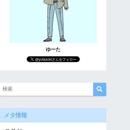
ゆーた
メタ情報