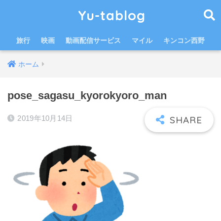
Yu-tablog
旅行
映画
動画配信サービス
マイル
キンコン西野
ホーム
pose_sagasu_kyorokyoro_man
2019年10月14日