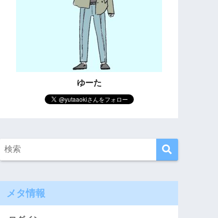
ゆーた
メタ情報