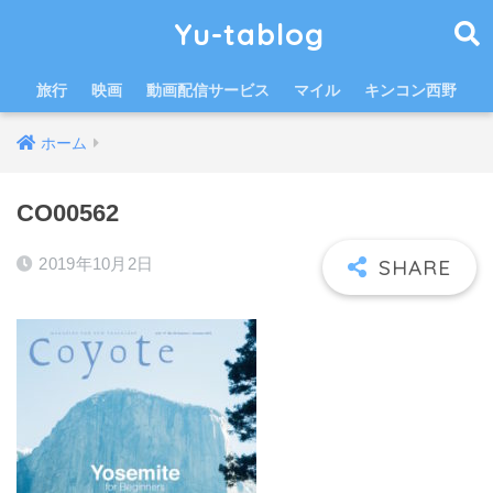
Yu-tablog
旅行
映画
動画配信サービス
マイル
キンコン西野
ホーム
CO00562
2019年10月2日