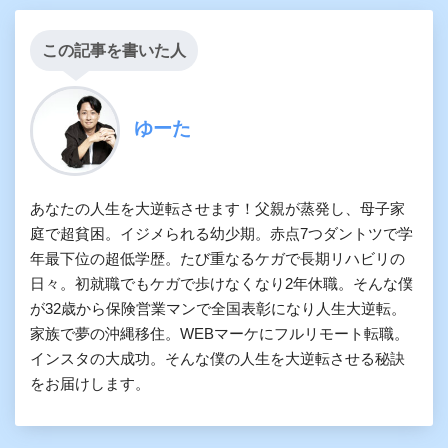
この記事を書いた人
ゆーた
あなたの人生を大逆転させます！父親が蒸発し、母子家
庭で超貧困。イジメられる幼少期。赤点7つダントツで学
年最下位の超低学歴。たび重なるケガで長期リハビリの
日々。初就職でもケガで歩けなくなり2年休職。そんな僕
が32歳から保険営業マンで全国表彰になり人生大逆転。
家族で夢の沖縄移住。WEBマーケにフルリモート転職。
インスタの大成功。そんな僕の人生を大逆転させる秘訣
をお届けします。