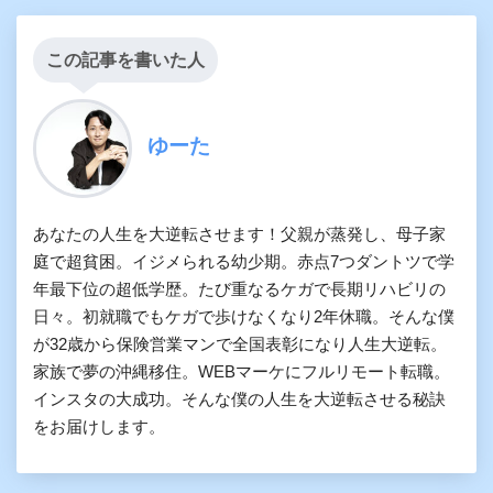
この記事を書いた人
ゆーた
あなたの人生を大逆転させます！父親が蒸発し、母子家
庭で超貧困。イジメられる幼少期。赤点7つダントツで学
年最下位の超低学歴。たび重なるケガで長期リハビリの
日々。初就職でもケガで歩けなくなり2年休職。そんな僕
が32歳から保険営業マンで全国表彰になり人生大逆転。
家族で夢の沖縄移住。WEBマーケにフルリモート転職。
インスタの大成功。そんな僕の人生を大逆転させる秘訣
をお届けします。