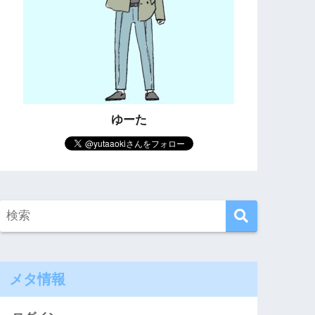
ゆーた
メタ情報