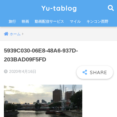
Yu-tablog
旅行
映画
動画配信サービス
マイル
キンコン西野
ホーム
5939C030-06E8-48A6-937D-
203BAD09F5FD
2020年4月16日