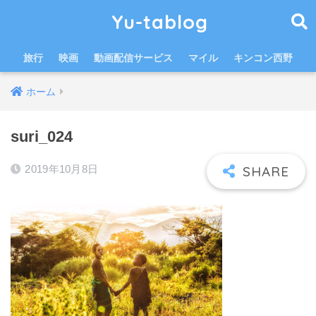
Yu-tablog
旅行
映画
動画配信サービス
マイル
キンコン西野
ホーム
suri_024
2019年10月8日