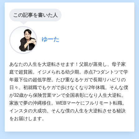
この記事を書いた人
ゆーた
あなたの人生を大逆転させます！父親が蒸発し、母子家
庭で超貧困。イジメられる幼少期。赤点7つダントツで学
年最下位の超低学歴。たび重なるケガで長期リハビリの
日々。初就職でもケガで歩けなくなり2年休職。そんな僕
が32歳から保険営業マンで全国表彰になり人生大逆転。
家族で夢の沖縄移住。WEBマーケにフルリモート転職。
インスタの大成功。そんな僕の人生を大逆転させる秘訣
をお届けします。