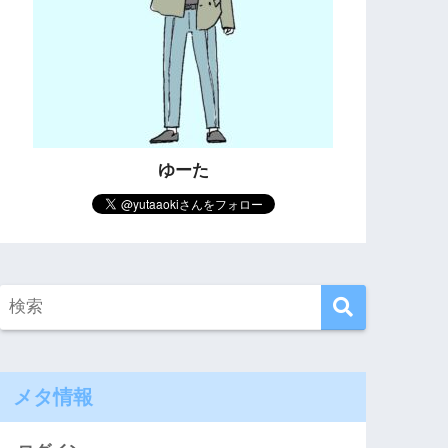
ゆーた
メタ情報