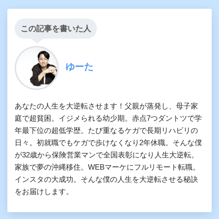
この記事を書いた人
ゆーた
あなたの人生を大逆転させます！父親が蒸発し、母子家
庭で超貧困。イジメられる幼少期。赤点7つダントツで学
年最下位の超低学歴。たび重なるケガで長期リハビリの
日々。初就職でもケガで歩けなくなり2年休職。そんな僕
が32歳から保険営業マンで全国表彰になり人生大逆転。
家族で夢の沖縄移住。WEBマーケにフルリモート転職。
インスタの大成功。そんな僕の人生を大逆転させる秘訣
をお届けします。