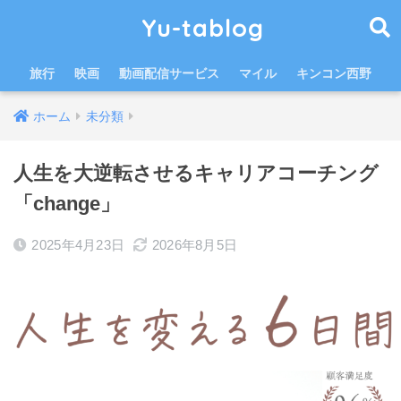
Yu-tablog
旅行
映画
動画配信サービス
マイル
キンコン西野
ホーム
未分類
人生を大逆転させるキャリアコーチング
「change」
2025年4月23日
2026年8月5日