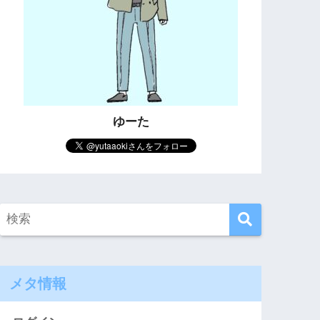
ゆーた
メタ情報